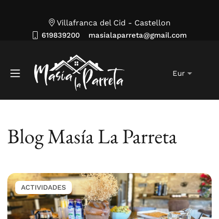
Villafranca del Cid - Castellon
619839200
masialaparreta@gmail.com
Blog Masía La Parreta
ACTIVIDADES