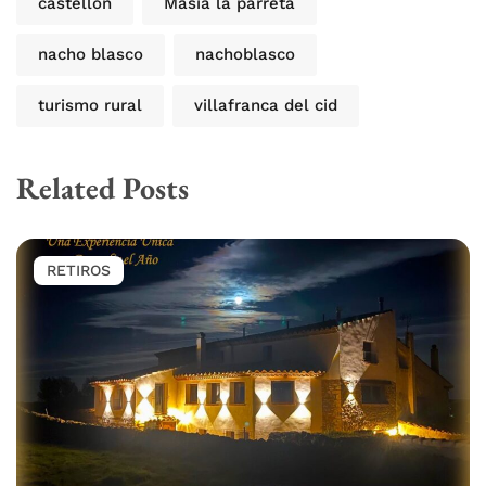
castellon
Masia la parreta
nacho blasco
nachoblasco
turismo rural
villafranca del cid
Related Posts
RETIROS
M
d
R