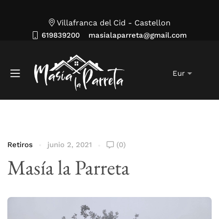
Villafranca del Cid - Castellon
619839200
masialaparreta@gmail.com
Retiros
junio 2, 2021
(0)
Masía la Parreta